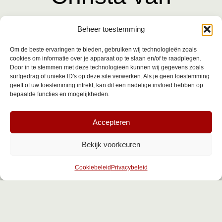
Vugt
Beheer toestemming
Om de beste ervaringen te bieden, gebruiken wij technologieën zoals
cookies om informatie over je apparaat op te slaan en/of te raadplegen.
Door in te stemmen met deze technologieën kunnen wij gegevens zoals
surfgedrag of unieke ID's op deze site verwerken. Als je geen toestemming
Aanwezig op:
geeft of uw toestemming intrekt, kan dit een nadelige invloed hebben op
bepaalde functies en mogelijkheden.
Maandag
Gesloten
Dinsdag
Niet aanwezig
Accepteren
Woensdag
Niet aanwezig
Donderdag
Niet aanwezig
Bekijk voorkeuren
Vrijdag
08:30 – 17:30 kapsalon
Zaterdag
06:30 – 13:00 kapsalon
Cookiebeleid
Privacybeleid
Zondag
Gesloten
← Terug