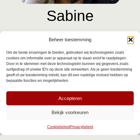
Sabine
Buitendijk
Beheer toestemming
Om de beste ervaringen te bieden, gebruiken wij technologieën zoals
cookies om informatie over je apparaat op te slaan en/of te raadplegen.
Door in te stemmen met deze technologieën kunnen wij gegevens zoals
Aanwezig op:
surfgedrag of unieke ID's op deze site verwerken. Als je geen toestemming
geeft of uw toestemming intrekt, kan dit een nadelige invloed hebben op
bepaalde functies en mogelijkheden.
Maandag
Gesloten
Dinsdag
08.30 tot 12.00 knipsalon en 13.00
Accepteren
tot 17.30 kapsalon
Woensdag
Niet aanwezig
Bekijk voorkeuren
Donderdag
Niet aanwezig
Vrijdag
08.30 tot 12.00 kapsalon en 13.00 tot
Cookiebeleid
Privacybeleid
17.30 kapsalon