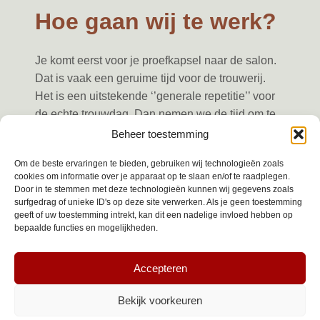
Hoe gaan wij te werk?
Je komt eerst voor je proefkapsel naar de salon.
Dat is vaak een geruime tijd voor de trouwerij.
Het is een uitstekende ‘’generale repetitie’’ voor
de echte trouwdag. Dan nemen we de tijd om te
zien hoe het gaat worden op je trouwerij. Daar
Beheer toestemming
staat wel een bepaalde tijd voor. Hierdoor weten
Om de beste ervaringen te bieden, gebruiken wij technologieën zoals
we ook hoeveel tijd er nodig is voor op de dag
cookies om informatie over je apparaat op te slaan en/of te raadplegen.
zelf. Ook voor een perfecte bruidsmake-up kun je
Door in te stemmen met deze technologieën kunnen wij gegevens zoals
surfgedrag of unieke ID's op deze site verwerken. Als je geen toestemming
bij ons terecht. Op de dag zelf kom je of eerst
geeft of uw toestemming intrekt, kan dit een nadelige invloed hebben op
naar de salon voor rollers en evt. make-up, dan
bepaalde functies en mogelijkheden.
komen wij bij jou thuis (als je je jurk aan heb) om
je trouwkapsel perfect in model te brengen. Of we
Accepteren
komen gelijk naar jou en doen alles bij jou thuis.
Natuurlijk staan we ook klaar voor verzorgen van
Bekijk voorkeuren
het haar en/of make-up van bruidegom,