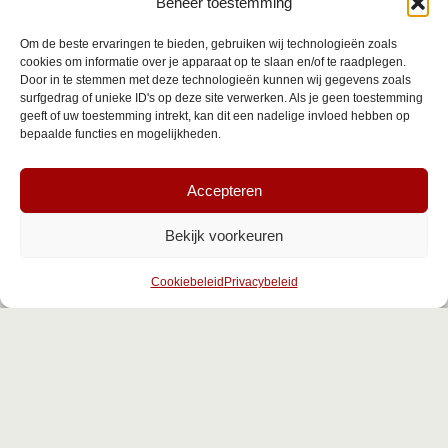
Beheer toestemming
Aanwezig op:
Om de beste ervaringen te bieden, gebruiken wij technologieën zoals
Maandag
Gesloten
cookies om informatie over je apparaat op te slaan en/of te raadplegen.
Door in te stemmen met deze technologieën kunnen wij gegevens zoals
Dinsdag
8.00 tot 12.00 in kapsalon 13.00 tot
surfgedrag of unieke ID's op deze site verwerken. Als je geen toestemming
17.30 in Knipsalon
geeft of uw toestemming intrekt, kan dit een nadelige invloed hebben op
bepaalde functies en mogelijkheden.
Woensdag
8.00 tot 12.00 in Kapsalon 13.00
tot 17.30 in Knipsalon
Donderdag
Niet aanwezig
Accepteren
Vrijdag
Niet aanwezig
Bekijk voorkeuren
Zaterdag
Niet aanwezig
Zondag
Gesloten
Cookiebeleid
Privacybeleid
← Terug