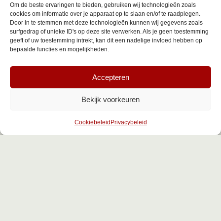
Om de beste ervaringen te bieden, gebruiken wij technologieën zoals
Aanwezig op:
cookies om informatie over je apparaat op te slaan en/of te raadplegen.
Door in te stemmen met deze technologieën kunnen wij gegevens zoals
Maandag
Gesloten
surfgedrag of unieke ID's op deze site verwerken. Als je geen toestemming
Dinsdag
13:00 – 17:30 uur
geeft of uw toestemming intrekt, kan dit een nadelige invloed hebben op
bepaalde functies en mogelijkheden.
Woensdag
Niet aanwezig
Donderdag
8:30 – 17:30 uur
Accepteren
Vrijdag
8:00 – 20:00 uur
Zaterdag
8:00 – 13:00 uur
Bekijk voorkeuren
Zondag
Gesloten
Cookiebeleid
Privacybeleid
← Terug