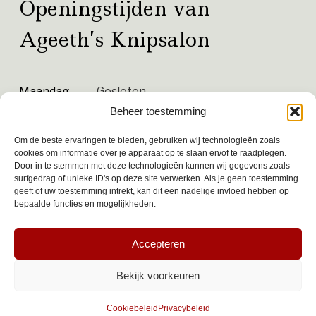
Openingstijden van
Ageeth’s Knipsalon
Maandag
Gesloten
Beheer toestemming
Dinsdag
8:30 - 17:30
Om de beste ervaringen te bieden, gebruiken wij technologieën zoals
Woensdag
9:00 - 17:30
cookies om informatie over je apparaat op te slaan en/of te raadplegen.
Door in te stemmen met deze technologieën kunnen wij gegevens zoals
Donderdag
9:00 - 17:30
surfgedrag of unieke ID's op deze site verwerken. Als je geen toestemming
geeft of uw toestemming intrekt, kan dit een nadelige invloed hebben op
Vrijdag
8:30 - 20:00 Koopavond
bepaalde functies en mogelijkheden.
Zaterdag
8:00 - 13:00
Accepteren
Zondag
Gesloten
Bekijk voorkeuren
Van dinsdag t/m zaterdag hebben wij pauze van
Cookiebeleid
Privacybeleid